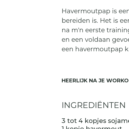
Havermoutpap is een 
bereiden is. Het is e
na m'n eerste trainin
en een voldaan gevoel
een havermoutpap k
HEERLIJK NA JE WORK
INGREDIËNTEN
3 tot 4 kopjes sojam
1 kopje havermout