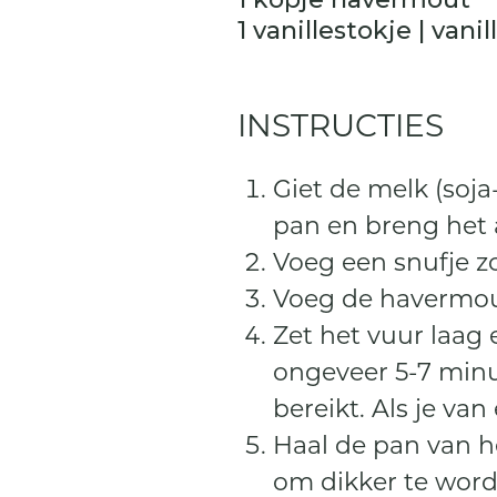
1 vanillestokje | vani
INSTRUCTIES
Giet de melk (soja
pan en breng het a
Voeg een snufje z
Voeg de havermou
Zet het vuur laag
ongeveer 5-7 minu
bereikt. Als je va
Haal de pan van h
om dikker te word