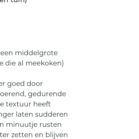
n een middelgrote
je die al meekoken)
er goed door
 roerend, gedurende
e textuur heeft
langer laten sudderen
n minuutje rusten
er zetten en blijven