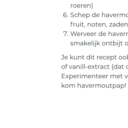
roeren)
Schep de havermou
fruit, noten, zade
Werveer de haver
smakelijk ontbijt 
Je kunt dit recept o
of vanill-extract (da
Experimenteer met ver
kom havermoutpap!