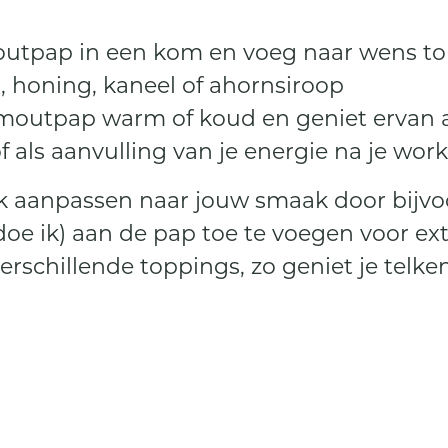
tpap in een kom en voeg naar wens topp
n, honing, kaneel of ahornsiroop
moutpap warm of koud en geniet ervan 
of als aanvulling van je energie na je wor
ok aanpassen naar jouw smaak door bijvo
t doe ik) aan de pap toe te voegen voor ex
schillende toppings, zo geniet je telken