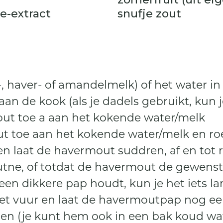
lle-extract
snufje zout
-, haver- of amandelmelk) of het water i
an de kook (als je dadels gebruikt, kun 
out toe a aan het kokende water/melk
t toe aan het kokende water/melk en ro
 en laat de havermout suddren, af en tot
tne, of totdat de havermout de gewenst
n een dikkere pap houdt, kun je het iets 
et vuur en laat de havermoutpap nog ee
en (je kunt hem ook in een bak koud wat