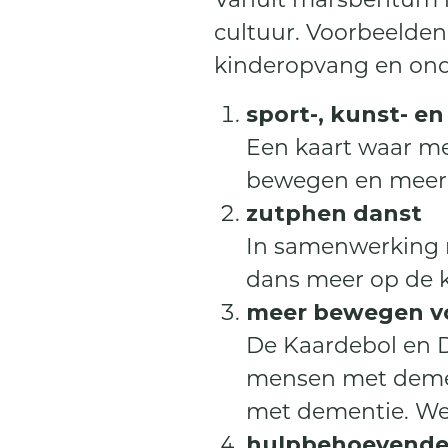
cultuur. Voorbeelden 
kinderopvang en onde
sport-, kunst- e
Een kaart waar m
bewegen en meer c
zutphen danst
In samenwerking m
dans meer op de k
meer bewegen v
De Kaardebol en 
mensen met demen
met dementie. We 
hulpbehoevende