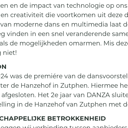
en en de impact van technologie op ons l
en creativiteit die voortkomen uit deze d
van moderne dans en multimedia laat de 
g vinden in een snel veranderende samen
als de mogelijkheden omarmen. Mis deze
 niet!
ON
024 was de premiére van de dansvoorste
er de Hanzehof in Zutphen. Hiermee he
afgesloten. Het 2e jaar van DANZA sluiten
lling in de Hanzehof van Zutphen met de 
SCHAPPELIJKE BETROKKENHEID
ggen wij verbinding tussen aanbieders 