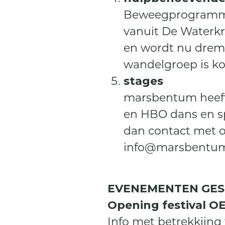
Beweegprogramma's
vanuit De Waterkr
en wordt nu drem
wandelgroep is kos
stages
marsbentum heeft 
en HBO dans en sp
dan contact met on
info@marsbentum
EVENEMENTEN GESCHI
Opening festival O
Info met betrekkiing t