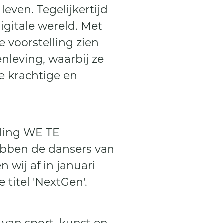
even. Tegelijkertijd
igitale wereld. Met
voorstelling zien
leving, waarbij ze
 krachtige en
lling WE TE
bben de dansers van
 wij af in januari
titel 'NextGen'.
van sport, kunst en