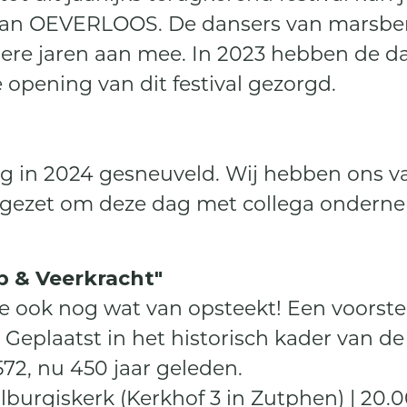
f van OEVERLOOS. De dansers van mars
dere jaren aan mee. In 2023 hebben de 
 opening van dit festival gezorgd.
ag in 2024 gesneuveld. Wij hebben ons v
 ingezet om deze dag met collega ondern
 & Veerkracht"
e ook nog wat van opsteekt! Een voorstel
. Geplaatst in het historisch kader van d
1572, nu 450 jaar geleden.
lburgiskerk (Kerkhof 3 in Zutphen) | 20.0