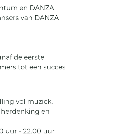
bentum en DANZA
dansers van DANZA
anaf de eerste
emers tot een succes
ling vol muziek,
e herdenking en
0 uur - 22.00 uur