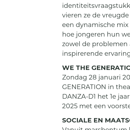
identiteitsvraagstukk
vieren ze de vreugde 
een dynamische mix 
hoe jongeren hun we
zowel de problemen 
inspirerende ervaring
WE THE GENERATI
Zondag 28 januari 2
GENERATION in theat
DANZA-D1 het 1e jaar 
2025 met een voorste
SOCIALE EN MAAT
Vanuit marsbentum le