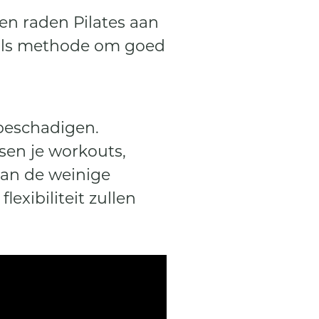
sen raden Pilates aan
 als methode om goed
 beschadigen.
sen je workouts,
 van de weinige
exibiliteit zullen