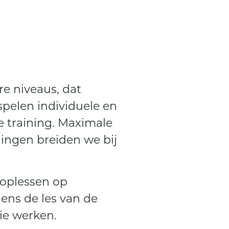
e niveaus, dat
spelen individuele en
e training. Maximale
ningen breiden we bij
hoplessen op
dens de les van de
ie werken.